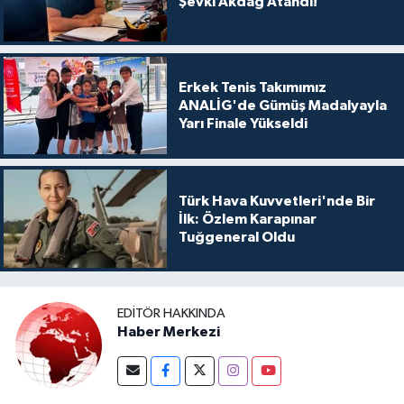
Şevki Akdağ Atandı!
Erkek Tenis Takımımız
ANALİG'de Gümüş Madalyayla
Yarı Finale Yükseldi
Türk Hava Kuvvetleri'nde Bir
İlk: Özlem Karapınar
Tuğgeneral Oldu
EDITÖR HAKKINDA
Haber Merkezi