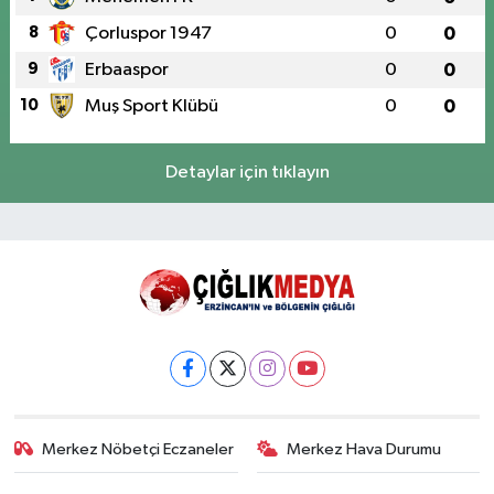
8
Çorluspor 1947
0
0
9
Erbaaspor
0
0
10
Muş Sport Klübü
0
0
Detaylar için tıklayın
Merkez Nöbetçi Eczaneler
Merkez Hava Durumu