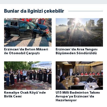
Bunlar da ilginizi çekebilir
Erzincan’da Beton Mikseri
Erzincan'da Arsa Yangını
ile Otomobil Çarpıştı
Büyümeden Söndürüldü
Kemaliye Ocak Köyü'nde
U15 Milli Badminton Takımı
Birlik Cemi
Avrupa'ya Erzincan'da
Hazırlanıyor