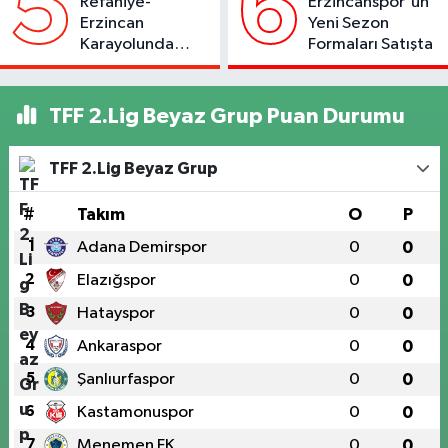
5
6
Refahiye-
Erzincanspor'un
Erzincan
Yeni Sezon
Karayolunda
Formaları Satışta
Kaza: Otomobil
Şarampole Uçtu,
2 Kişi Yaralandı
TFF 2.Lig Beyaz Grup Puan Durumu
TFF 2.Lig Beyaz Grup
#
Takım
O
P
1
Adana Demirspor
0
0
2
Elazığspor
0
0
3
Hatayspor
0
0
4
Ankaraspor
0
0
5
Şanlıurfaspor
0
0
6
Kastamonuspor
0
0
7
Menemen FK
0
0