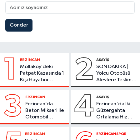
Gönder
1
2
ERZİNCAN
ASAYİŞ
Mollaköy’deki
SON DAKİKA |
Patpat Kazasında 1
Yolcu Otobüsü
Kişi Hayatını
Alevlere Teslim
Kaybetti
Oldu
3
4
ERZİNCAN
ASAYİŞ
Erzincan’da
Erzincan'da İki
Beton Mikseri ile
Güzergahta
Otomobil
Ortalama Hız
Çarpıştı
Denetimi 1
Ağustos'ta
ERZİNCAN
ERZİNCANSPOR
Başlıyor