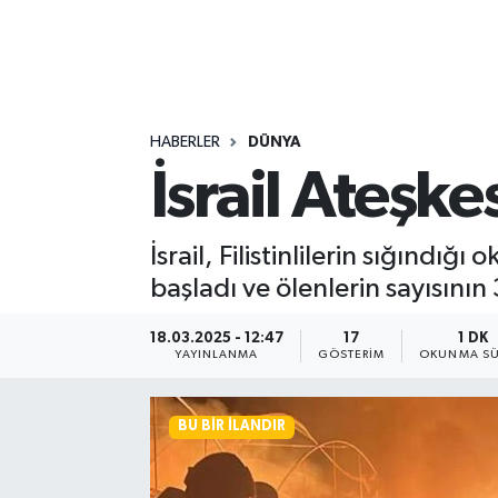
HABERLER
DÜNYA
İsrail Ateşk
İsrail, Filistinlilerin sığındığ
başladı ve ölenlerin sayısını
18.03.2025 - 12:47
17
1 DK
YAYINLANMA
GÖSTERIM
OKUNMA SÜ
BU BIR İLANDIR