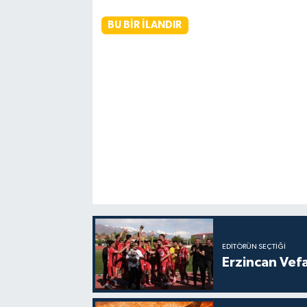
BU BIR İLANDIR
EDITÖRÜN SEÇTIĞI
Erzincan Vef