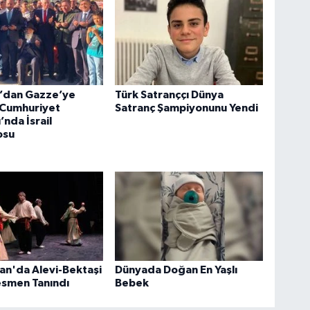
n’dan Gazze’ye
Türk Satranççı Dünya
 Cumhuriyet
Satranç Şampiyonunu Yendi
nda İsrail
osu
an'da Alevi-Bektaşi
Dünyada Doğan En Yaşlı
esmen Tanındı
Bebek