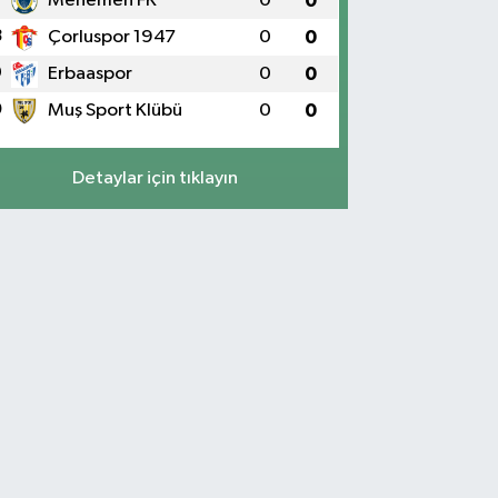
Menemen FK
0
0
8
Çorluspor 1947
0
0
9
Erbaaspor
0
0
0
Muş Sport Klübü
0
0
Detaylar için tıklayın