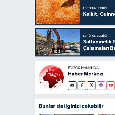
EDITÖRÜN SEÇTIĞI
Kelkit, Guin
EDITÖRÜN SEÇTIĞI
Sultanmelik 
Çalışmaları B
EDITÖR HAKKINDA
Haber Merkezi
Bunlar da ilginizi çekebilir