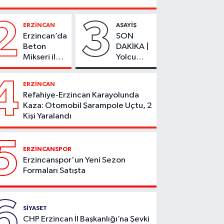
2
3
ERZİNCAN
ASAYİŞ
Erzincan’da
SON
Beton
DAKİKA |
Mikseri ile
Yolcu
Otomobil
Otobüsü
Çarpıştı
Alevlere
4
ERZİNCAN
Teslim
Refahiye-Erzincan Karayolunda
Oldu
Kaza: Otomobil Şarampole Uçtu, 2
Kişi Yaralandı
5
ERZİNCANSPOR
Erzincanspor'un Yeni Sezon
Formaları Satışta
6
SİYASET
CHP Erzincan İl Başkanlığı’na Şevki