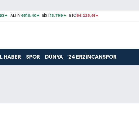
63
6510.40
13.799
64.225,61
ALTIN
BİST
BTC
L HABER
SPOR
DÜNYA
24 ERZİNCANSPOR