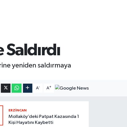
 Saldırdı
evlerine yeniden saldırmaya
-
+
A
A
1
ERZİNCAN
Mollaköy’deki Patpat Kazasında 1
Kişi Hayatını Kaybetti