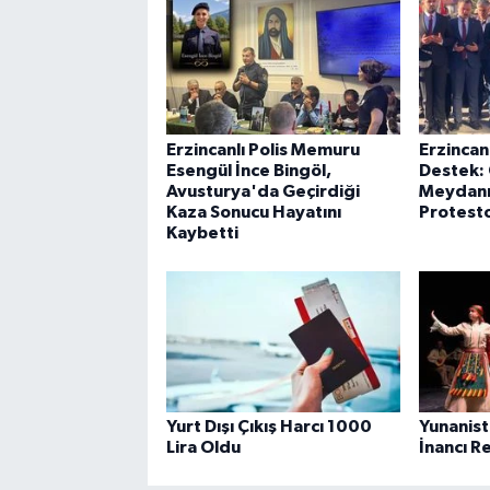
Erzincanlı Polis Memuru
Erzinca
Esengül İnce Bingöl,
Destek:
Avusturya'da Geçirdiği
Meydanı’
Kaza Sonucu Hayatını
Protest
Kaybetti
Yurt Dışı Çıkış Harcı 1000
Yunanist
Lira Oldu
İnancı R