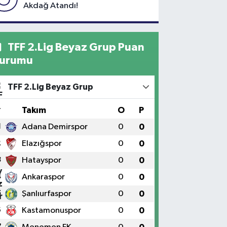
Akdağ Atandı!
TFF 2.Lig Beyaz Grup Puan
urumu
TFF 2.Lig Beyaz Grup
#
Takım
O
P
1
Adana Demirspor
0
0
2
Elazığspor
0
0
3
Hatayspor
0
0
4
Ankaraspor
0
0
5
Şanlıurfaspor
0
0
6
Kastamonuspor
0
0
7