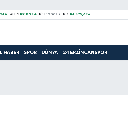
534
6518.23
13.703
64.475,47
ALTIN
BİST
BTC
L HABER
SPOR
DÜNYA
24 ERZİNCANSPOR