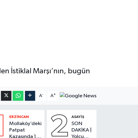
en İstiklal Marşı’nın, bugün
-
+
A
A
1
2
ERZİNCAN
ASAYİŞ
Mollaköy’deki
SON
Patpat
DAKİKA |
Kazasında 1
Yolcu