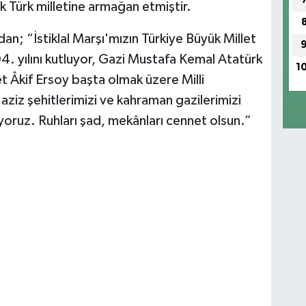
k Türk milletine armağan etmiştir.
ından; “İstiklal Marşı'mızın Türkiye Büyük Millet
104. yılını kutluyor, Gazi Mustafa Kemal Atatürk
1
t Âkif Ersoy başta olmak üzere Milli
ziz şehitlerimizi ve kahraman gazilerimizi
oruz. Ruhları şad, mekânları cennet olsun.”