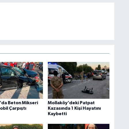
’da Beton Mikseri
Mollaköy’deki Patpat
obil Çarpıştı
Kazasında 1 Kişi Hayatını
Kaybetti