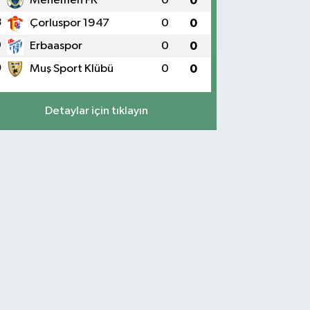
Menemen FK
0
0
8
Çorluspor 1947
0
0
9
Erbaaspor
0
0
0
Muş Sport Klübü
0
0
Detaylar için tıklayın