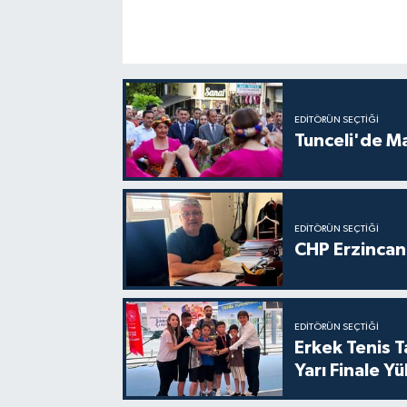
EDITÖRÜN SEÇTIĞI
Tunceli'de M
EDITÖRÜN SEÇTIĞI
CHP Erzincan 
EDITÖRÜN SEÇTIĞI
Erkek Tenis 
Yarı Finale Yü