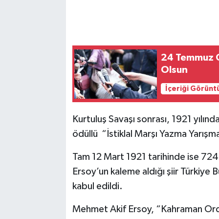
24 Temmuz G
Olsun
İçeriği Görünt
Kurtuluş Savaşı sonrası, 1921 yılında
ödüllü “İstiklal Marşı Yazma Yarışm
Tam 12 Mart 1921 tarihinde ise 724 
Ersoy’un kaleme aldığı şiir Türkiye B
kabul edildi.
Mehmet Akif Ersoy, “Kahraman Ordumu