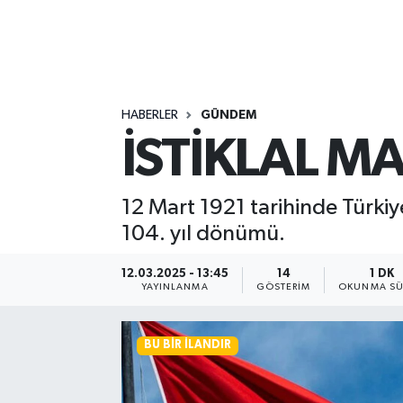
HABERLER
GÜNDEM
İSTİKLAL M
12 Mart 1921 tarihinde Türkiye
104. yıl dönümü.
12.03.2025 - 13:45
14
1 DK
YAYINLANMA
GÖSTERIM
OKUNMA SÜ
BU BIR İLANDIR