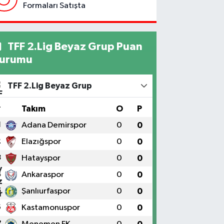
Formaları Satışta
TFF 2.Lig Beyaz Grup Puan
urumu
TFF 2.Lig Beyaz Grup
#
Takım
O
P
1
Adana Demirspor
0
0
2
Elazığspor
0
0
3
Hatayspor
0
0
4
Ankaraspor
0
0
5
Şanlıurfaspor
0
0
6
Kastamonuspor
0
0
7