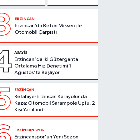
Kişi Hayatını
Otobüsü
Kaybetti
Alevlere
3
Teslim
ERZİNCAN
Oldu
Erzincan’da Beton Mikseri ile
Otomobil Çarpıştı
4
ASAYİŞ
Erzincan'da İki Güzergahta
Ortalama Hız Denetimi 1
Ağustos'ta Başlıyor
5
ERZİNCAN
Refahiye-Erzincan Karayolunda
Kaza: Otomobil Şarampole Uçtu, 2
Kişi Yaralandı
6
ERZİNCANSPOR
Erzincanspor'un Yeni Sezon