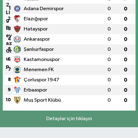
1
Adana Demirspor
0
0
2
Elazığspor
0
0
3
Hatayspor
0
0
4
Ankaraspor
0
0
5
Şanlıurfaspor
0
0
6
Kastamonuspor
0
0
7
Menemen FK
0
0
8
Çorluspor 1947
0
0
9
Erbaaspor
0
0
10
Muş Sport Klübü
0
0
Detaylar için tıklayın