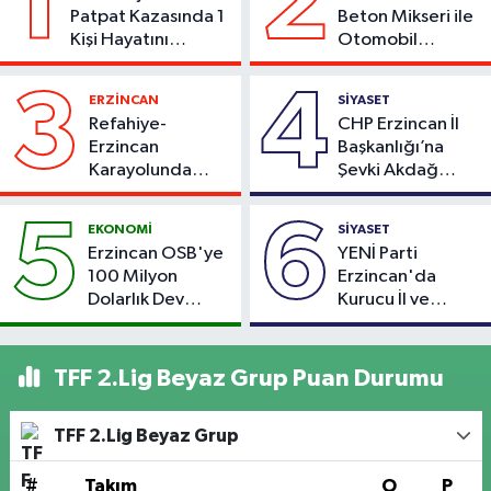
1
2
Patpat Kazasında 1
Beton Mikseri ile
Kişi Hayatını
Otomobil
Kaybetti
Çarpıştı
3
4
ERZİNCAN
SİYASET
Refahiye-
CHP Erzincan İl
Erzincan
Başkanlığı’na
Karayolunda
Şevki Akdağ
Kaza: Otomobil
Atandı!
Şarampole Uçtu,
5
6
EKONOMİ
SİYASET
2 Kişi Yaralandı
Erzincan OSB'ye
YENİ Parti
100 Milyon
Erzincan'da
Dolarlık Dev
Kurucu İl ve
Yatırım: Bin Kişiye
Merkez İlçe
İstihdam
Başkanlarını
Hedefleniyor
Açıkladı
TFF 2.Lig Beyaz Grup Puan Durumu
TFF 2.Lig Beyaz Grup
#
Takım
O
P