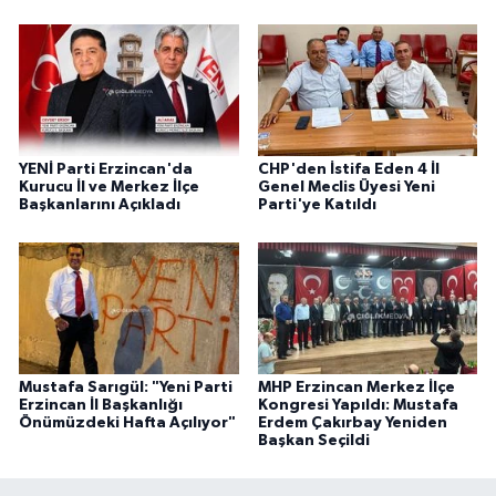
YENİ Parti Erzincan'da
CHP'den İstifa Eden 4 İl
Kurucu İl ve Merkez İlçe
Genel Meclis Üyesi Yeni
Başkanlarını Açıkladı
Parti'ye Katıldı
Mustafa Sarıgül: "Yeni Parti
MHP Erzincan Merkez İlçe
Erzincan İl Başkanlığı
Kongresi Yapıldı: Mustafa
Önümüzdeki Hafta Açılıyor"
Erdem Çakırbay Yeniden
Başkan Seçildi