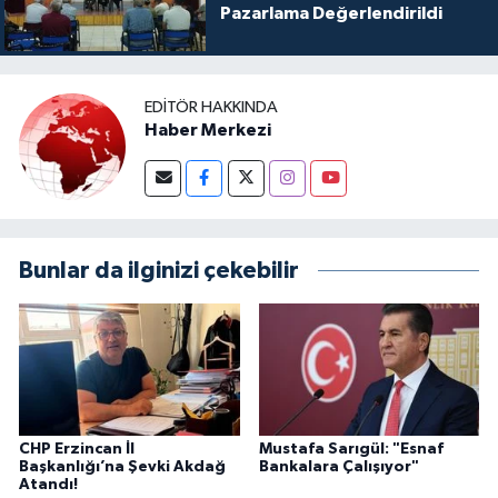
Pazarlama Değerlendirildi
EDITÖR HAKKINDA
Haber Merkezi
Bunlar da ilginizi çekebilir
CHP Erzincan İl
Mustafa Sarıgül: "Esnaf
Başkanlığı’na Şevki Akdağ
Bankalara Çalışıyor"
Atandı!