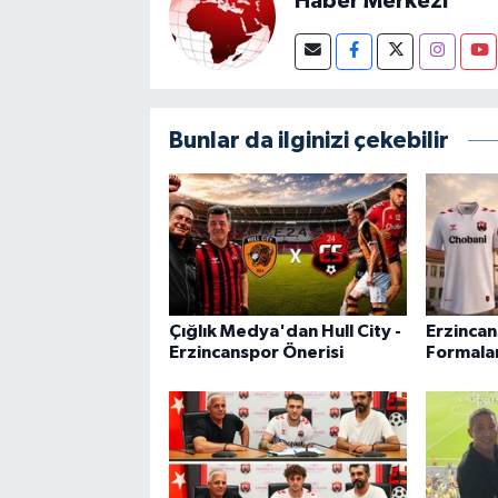
Haber Merkezi
Bunlar da ilginizi çekebilir
Çığlık Medya'dan Hull City -
Erzincan
Erzincanspor Önerisi
Formalar