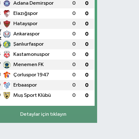
1
Adana Demirspor
0
0
2
Elazığspor
0
0
3
Hatayspor
0
0
4
Ankaraspor
0
0
5
Şanlıurfaspor
0
0
6
Kastamonuspor
0
0
7
Menemen FK
0
0
8
Çorluspor 1947
0
0
9
Erbaaspor
0
0
0
Muş Sport Klübü
0
0
Detaylar için tıklayın