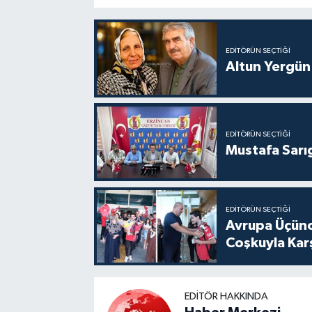
EDITÖRÜN SEÇTIĞI
Altun Yergün
EDITÖRÜN SEÇTIĞI
Mustafa Sarıg
EDITÖRÜN SEÇTIĞI
Avrupa Üçünc
Coşkuyla Karş
EDITÖR HAKKINDA