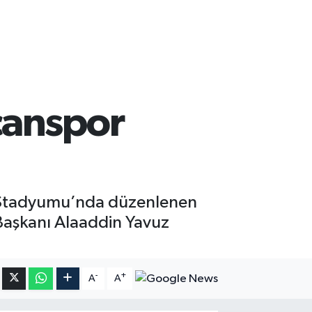
canspor
ir Stadyumu’nda düzenlenen
 Başkanı Alaaddin Yavuz
-
+
A
A