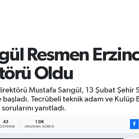
ıgül Resmen Erzin
ktörü Oldu
 direktörü Mustafa Sarıgül, 13 Şubat Şeh
 başladı. Tecrübeli teknik adam ve Kulüp
sorularını yanıtladı.
43
1 DK
ÖSTERIM
OKUNMA SÜRESI