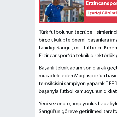
Erzincanspor
İçeriği Görünt
Türk futbolunun tecrübeli isimlerind
birçok kulüpte önemli başarılara imz
tanıdığı Sarıgül, milli futbolcu Ke
Erzincanspor’da teknik direktörlük 
Başarılı teknik adam son olarak geç
mücadele eden Muğlaspor’un başınd
temsilcisini şampiyon yaparak TFF 1.
başarıyla futbol kamuoyunun dikkati
Yeni sezonda şampiyonluk hedefiyl
Sarıgül’ün göreve getirilmesi taraft