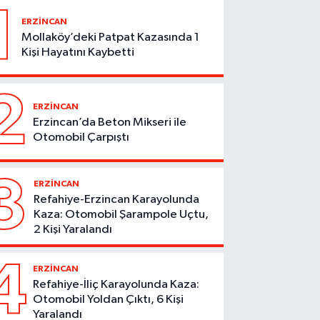
1
ERZİNCAN
Mollaköy’deki Patpat Kazasında 1
Kişi Hayatını Kaybetti
2
ERZİNCAN
Erzincan’da Beton Mikseri ile
Otomobil Çarpıştı
3
ERZİNCAN
Refahiye-Erzincan Karayolunda
Kaza: Otomobil Şarampole Uçtu,
2 Kişi Yaralandı
4
ERZİNCAN
Refahiye-İliç Karayolunda Kaza:
Otomobil Yoldan Çıktı, 6 Kişi
Yaralandı