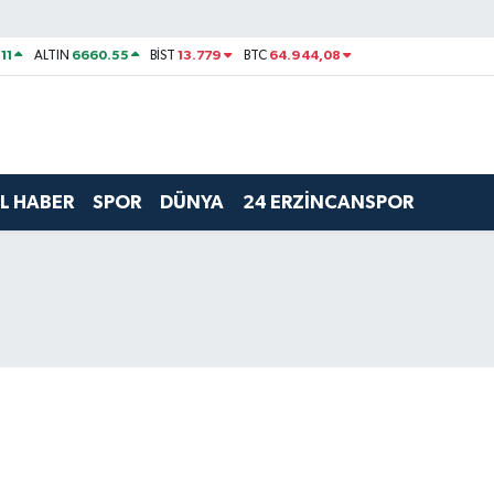
11
6660.55
13.779
64.944,08
ALTIN
BİST
BTC
L HABER
SPOR
DÜNYA
24 ERZİNCANSPOR