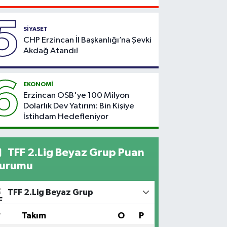
5
SİYASET
CHP Erzincan İl Başkanlığı’na Şevki
Akdağ Atandı!
6
EKONOMİ
Erzincan OSB'ye 100 Milyon
Dolarlık Dev Yatırım: Bin Kişiye
İstihdam Hedefleniyor
TFF 2.Lig Beyaz Grup Puan
urumu
TFF 2.Lig Beyaz Grup
#
Takım
O
P