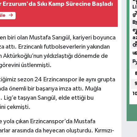
 Erzurum'da Sıkı Kamp Sürecine Başladı
üle
en biri olan Mustafa Sarıgül, kariyeri boyunca
a attı. Erzincanlı futbolseverlerin yakından
rem Aktürkoğlu’nun yıldızlaştığı dönemde de
görevini üstlenmişti.
tiğimiz sezon 24 Erzincanspor ile aynı grupta
a önemli bir başarıya imza attı. Muğla
1
 Lig’e taşıyan Sarıgül, elde ettiği bu
ni çekmişti.
e yola çıkan Erzincanspor’da Mustafa
arlar arasında da heyecan oluşturdu. Kırmızı-