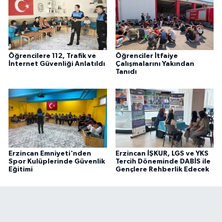
Öğrencilere 112, Trafik ve
Öğrenciler İtfaiye
İnternet Güvenliği Anlatıldı
Çalışmalarını Yakından
Tanıdı
Erzincan Emniyeti'nden
Erzincan İŞKUR, LGS ve YKS
Spor Kulüplerinde Güvenlik
Tercih Döneminde DABİS ile
Eğitimi
Gençlere Rehberlik Edecek