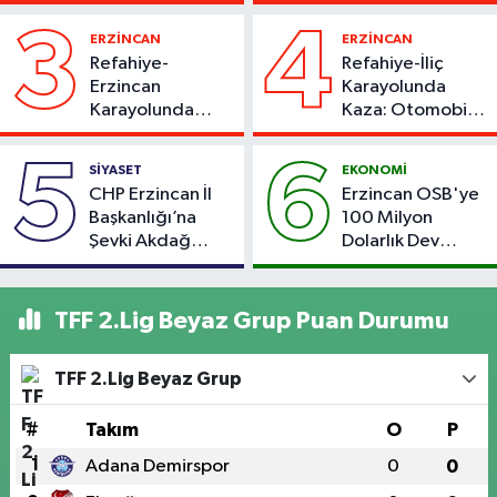
Kaybetti
Çarpıştı
3
4
ERZİNCAN
ERZİNCAN
Refahiye-
Refahiye-İliç
Erzincan
Karayolunda
Karayolunda
Kaza: Otomobil
Kaza: Otomobil
Yoldan Çıktı, 6
Şarampole Uçtu,
Kişi Yaralandı
5
6
SİYASET
EKONOMİ
2 Kişi Yaralandı
CHP Erzincan İl
Erzincan OSB'ye
Başkanlığı’na
100 Milyon
Şevki Akdağ
Dolarlık Dev
Atandı!
Yatırım: Bin Kişiye
İstihdam
Hedefleniyor
TFF 2.Lig Beyaz Grup Puan Durumu
TFF 2.Lig Beyaz Grup
#
Takım
O
P
1
Adana Demirspor
0
0