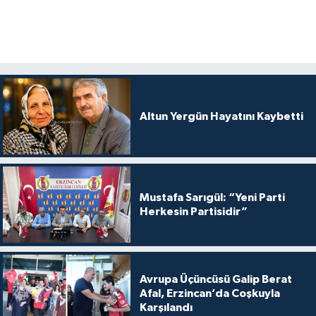
Altun Yergün Hayatını Kaybetti
Mustafa Sarıgül: “Yeni Parti
Herkesin Partisidir”
Avrupa Üçüncüsü Galip Berat
Afal, Erzincan’da Coşkuyla
Karşılandı