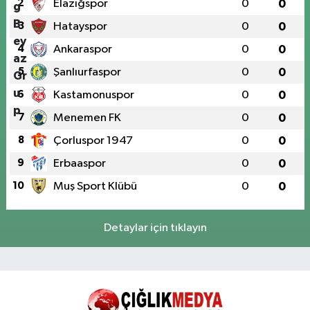
2
Elazığspor
0
0
3
Hatayspor
0
0
4
Ankaraspor
0
0
5
Şanlıurfaspor
0
0
6
Kastamonuspor
0
0
7
Menemen FK
0
0
8
Çorluspor 1947
0
0
9
Erbaaspor
0
0
10
Muş Sport Klübü
0
0
Detaylar için tıklayın