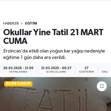
HABERLER
EĞİTİM
Okullar Yine Tatil 21 MART
CUMA
Erzincan’da etkili olan yoğun kar yağışı nedeniyle
eğitime 1 gün daha ara verildi.
20.03.2025 - 21:50
21.03.2025 - 00:27
27
YAYINLANMA
GÜNCELLEME
GÖSTERIM
OKUNM
BU BIR İLANDIR