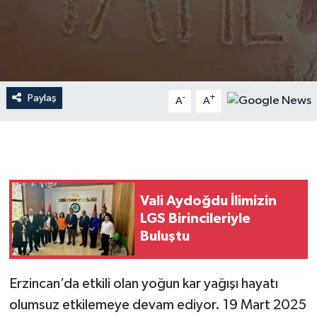
Paylaş
-
+
A
A
Vali Aydoğdu İlimizin
LGS Birincileriyle
Buluştu
Erzincan’da etkili olan yoğun kar yağışı hayatı
olumsuz etkilemeye devam ediyor. 19 Mart 2025