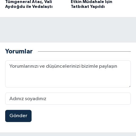
Tümgeneral Ataç, Vali
Etkin Müdahale İçin
Aydoğdu ile Vedalaştı
Tatbikat Yapıldı
Yorumlar
Gönder