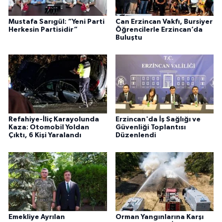
Mustafa Sarıgül: “Yeni Parti
Can Erzincan Vakfı, Bursiyer
Herkesin Partisidir”
Öğrencilerle Erzincan’da
Buluştu
Refahiye-İliç Karayolunda
Erzincan'da İş Sağlığı ve
Kaza: Otomobil Yoldan
Güvenliği Toplantısı
Çıktı, 6 Kişi Yaralandı
Düzenlendi
Emekliye Ayrılan
Orman Yangınlarına Karşı