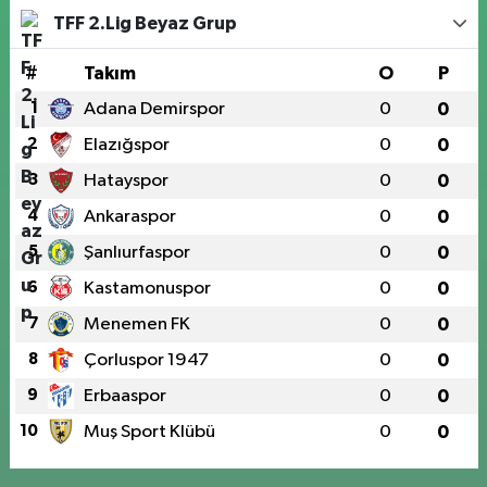
TFF 2.Lig Beyaz Grup
#
Takım
O
P
1
Adana Demirspor
0
0
2
Elazığspor
0
0
3
Hatayspor
0
0
4
Ankaraspor
0
0
5
Şanlıurfaspor
0
0
6
Kastamonuspor
0
0
7
Menemen FK
0
0
8
Çorluspor 1947
0
0
9
Erbaaspor
0
0
10
Muş Sport Klübü
0
0