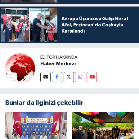
Avrupa Üçüncüsü Galip Berat
Afal, Erzincan’da Coşkuyla
Karşılandı
EDITÖR HAKKINDA
Haber Merkezi
Bunlar da ilginizi çekebilir