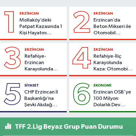
1
2
ERZİNCAN
ERZİNCAN
Mollaköy’deki
Erzincan’da
Patpat Kazasında 1
Beton Mikseri ile
Kişi Hayatını
Otomobil
Kaybetti
Çarpıştı
3
4
ERZİNCAN
ERZİNCAN
Refahiye-
Refahiye-İliç
Erzincan
Karayolunda
Karayolunda
Kaza: Otomobil
Kaza: Otomobil
Yoldan Çıktı, 6
Şarampole Uçtu,
Kişi Yaralandı
5
6
SİYASET
EKONOMİ
2 Kişi Yaralandı
CHP Erzincan İl
Erzincan OSB'ye
Başkanlığı’na
100 Milyon
Şevki Akdağ
Dolarlık Dev
Atandı!
Yatırım: Bin Kişiye
İstihdam
Hedefleniyor
TFF 2.Lig Beyaz Grup Puan Durumu