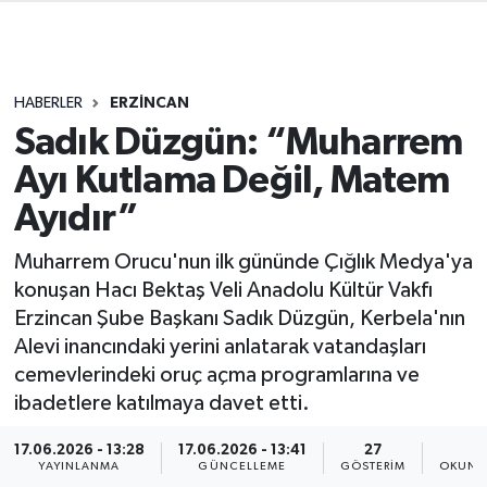
HABERLER
ERZİNCAN
Sadık Düzgün: “Muharrem
Ayı Kutlama Değil, Matem
Ayıdır”
Muharrem Orucu'nun ilk gününde Çığlık Medya'ya
konuşan Hacı Bektaş Veli Anadolu Kültür Vakfı
Erzincan Şube Başkanı Sadık Düzgün, Kerbela'nın
Alevi inancındaki yerini anlatarak vatandaşları
cemevlerindeki oruç açma programlarına ve
ibadetlere katılmaya davet etti.
17.06.2026 - 13:28
17.06.2026 - 13:41
27
2
YAYINLANMA
GÜNCELLEME
GÖSTERIM
OKUNM