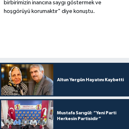
birbirimizin inancına saygı göstermek ve
hoşgörüyü korumaktır" diye konuştu.
Altun Yergün Hayatını Kaybetti
Mustafa Sarıgül: “Yeni Parti
Herkesin Partisidir”