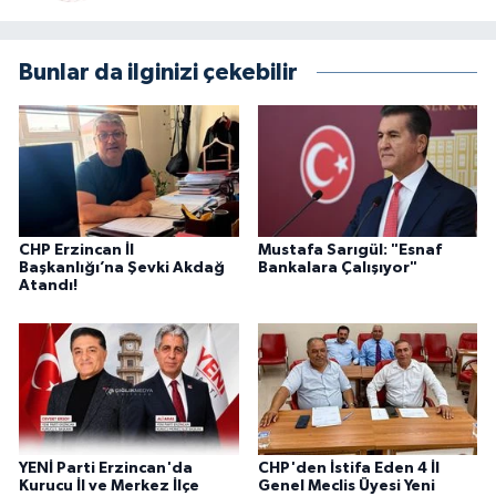
Bunlar da ilginizi çekebilir
CHP Erzincan İl
Mustafa Sarıgül: "Esnaf
Başkanlığı’na Şevki Akdağ
Bankalara Çalışıyor"
Atandı!
YENİ Parti Erzincan'da
CHP'den İstifa Eden 4 İl
Kurucu İl ve Merkez İlçe
Genel Meclis Üyesi Yeni