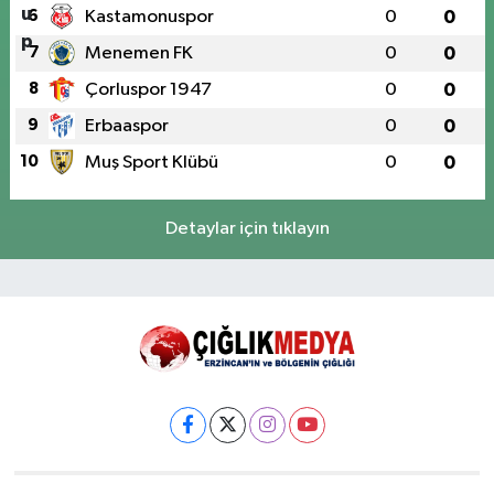
6
Kastamonuspor
0
0
7
Menemen FK
0
0
8
Çorluspor 1947
0
0
9
Erbaaspor
0
0
10
Muş Sport Klübü
0
0
Detaylar için tıklayın