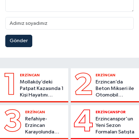
Gönder
1
2
ERZİNCAN
ERZİNCAN
Mollaköy’deki
Erzincan’da
Patpat Kazasında 1
Beton Mikseri ile
Kişi Hayatını
Otomobil
Kaybetti
Çarpıştı
3
4
ERZİNCAN
ERZİNCANSPOR
Refahiye-
Erzincanspor'un
Erzincan
Yeni Sezon
Karayolunda
Formaları Satışta
Kaza: Otomobil