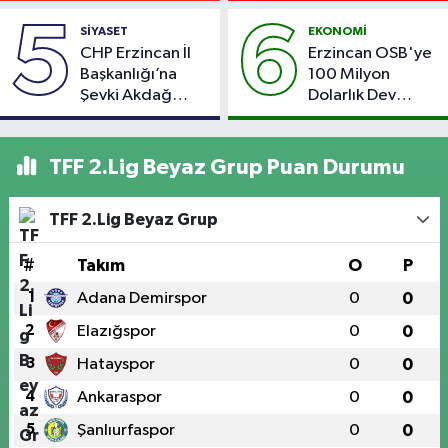
Şarampole Uçtu,
5
6
SİYASET
EKONOMİ
2 Kişi Yaralandı
CHP Erzincan İl
Erzincan OSB'ye
Başkanlığı’na
100 Milyon
Şevki Akdağ
Dolarlık Dev
Atandı!
Yatırım: Bin Kişiye
İstihdam
Hedefleniyor
TFF 2.Lig Beyaz Grup Puan Durumu
TFF 2.Lig Beyaz Grup
#
Takım
O
P
1
Adana Demirspor
0
0
2
Elazığspor
0
0
3
Hatayspor
0
0
4
Ankaraspor
0
0
5
Şanlıurfaspor
0
0