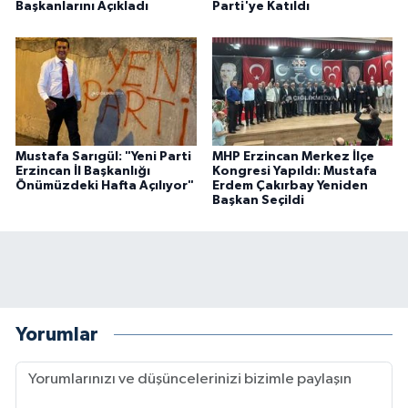
Başkanlarını Açıkladı
Parti'ye Katıldı
Mustafa Sarıgül: "Yeni Parti
MHP Erzincan Merkez İlçe
Erzincan İl Başkanlığı
Kongresi Yapıldı: Mustafa
Önümüzdeki Hafta Açılıyor"
Erdem Çakırbay Yeniden
Başkan Seçildi
Yorumlar