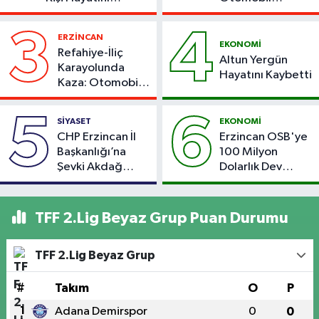
Kaybetti
Çarpıştı
3
4
ERZİNCAN
EKONOMİ
Refahiye-İliç
Altun Yergün
Karayolunda
Hayatını Kaybetti
Kaza: Otomobil
Yoldan Çıktı, 6
Kişi Yaralandı
5
6
SİYASET
EKONOMİ
CHP Erzincan İl
Erzincan OSB'ye
Başkanlığı’na
100 Milyon
Şevki Akdağ
Dolarlık Dev
Atandı!
Yatırım: Bin Kişiye
İstihdam
Hedefleniyor
TFF 2.Lig Beyaz Grup Puan Durumu
TFF 2.Lig Beyaz Grup
#
Takım
O
P
1
Adana Demirspor
0
0