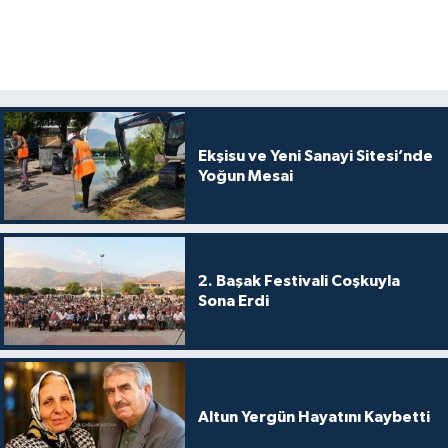
Ekşisu ve Yeni Sanayi Sitesi’nde
Yoğun Mesai
2. Başak Festivali Coşkuyla
Sona Erdi
Altun Yergün Hayatını Kaybetti