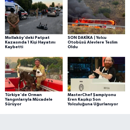
Mollaköy’deki Patpat
SON DAKİKA | Yolcu
Kazasında 1 Kişi Hayatını
Otobüsü Alevlere Teslim
Kaybetti
Oldu
Türkiye'de Orman
MasterChef Şampiyonu
Yangınlarıyla Mücadele
Eren Kaşıkçı Son
Sürüyor
Yolculuğuna Uğurlanıyor