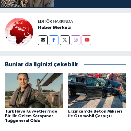
EDITÖR HAKKINDA
Haber Merkezi
Bunlar da ilginizi çekebilir
Türk Hava Kuvvetleri'nde
Erzincan’da Beton Mikseri
Bir İlk: Özlem Karapınar
ile Otomobil Çarpıştı
Tuğgeneral Oldu