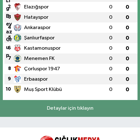
2
Elazığspor
0
0
3
Hatayspor
0
0
4
Ankaraspor
0
0
5
Şanlıurfaspor
0
0
6
Kastamonuspor
0
0
7
Menemen FK
0
0
8
Çorluspor 1947
0
0
9
Erbaaspor
0
0
10
Muş Sport Klübü
0
0
Detaylar için tıklayın