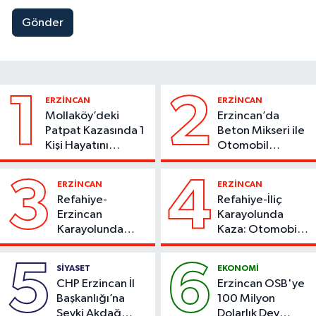
Gönder
1
2
ERZİNCAN
ERZİNCAN
Mollaköy’deki
Erzincan’da
Patpat Kazasında 1
Beton Mikseri ile
Kişi Hayatını
Otomobil
Kaybetti
Çarpıştı
3
4
ERZİNCAN
ERZİNCAN
Refahiye-
Refahiye-İliç
Erzincan
Karayolunda
Karayolunda
Kaza: Otomobil
Kaza: Otomobil
Yoldan Çıktı, 6
Şarampole Uçtu,
Kişi Yaralandı
5
6
SİYASET
EKONOMİ
2 Kişi Yaralandı
CHP Erzincan İl
Erzincan OSB'ye
Başkanlığı’na
100 Milyon
Şevki Akdağ
Dolarlık Dev