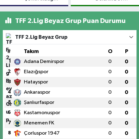
Atandı!
Yatırım: Bin Kişiye
İstihdam
Hedefleniyor
TFF 2.Lig Beyaz Grup Puan Durumu
TFF 2.Lig Beyaz Grup
#
Takım
O
P
1
Adana Demirspor
0
0
2
Elazığspor
0
0
3
Hatayspor
0
0
4
Ankaraspor
0
0
5
Şanlıurfaspor
0
0
6
Kastamonuspor
0
0
7
Menemen FK
0
0
8
Çorluspor 1947
0
0