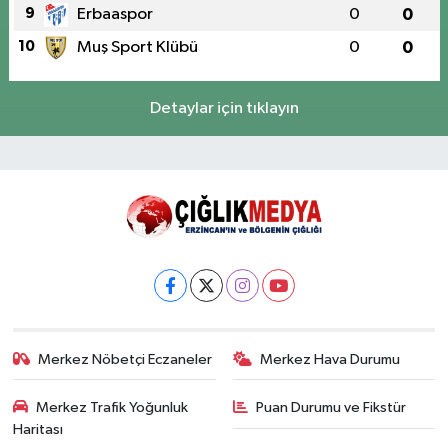
9
Erbaaspor
0
0
10
Muş Sport Klübü
0
0
Detaylar için tıklayın
Merkez Nöbetçi Eczaneler
Merkez Hava Durumu
Merkez Trafik Yoğunluk
Puan Durumu ve Fikstür
Haritası