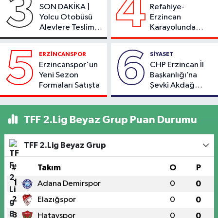
3
4
SON DAKİKA |
Refahiye-
Yolcu Otobüsü
Erzincan
Alevlere Teslim
Karayolunda
Oldu
Kaza: Otomobil
Şarampole Uçtu,
5
6
ERZİNCANSPOR
SİYASET
2 Kişi Yaralandı
Erzincanspor'un
CHP Erzincan İl
Yeni Sezon
Başkanlığı’na
Formaları Satışta
Şevki Akdağ
Atandı!
TFF 2.Lig Beyaz Grup Puan Durumu
TFF 2.Lig Beyaz Grup
#
Takım
O
P
1
Adana Demirspor
0
0
2
Elazığspor
0
0
3
Hatayspor
0
0