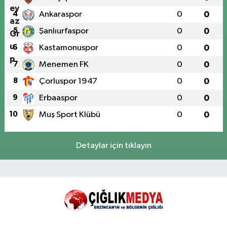
4
Ankaraspor
0
0
5
Şanlıurfaspor
0
0
6
Kastamonuspor
0
0
7
Menemen FK
0
0
8
Çorluspor 1947
0
0
9
Erbaaspor
0
0
10
Muş Sport Klübü
0
0
Detaylar için tıklayın