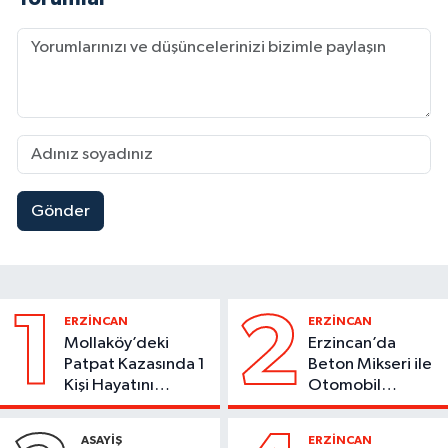
Gönder
1
2
ERZİNCAN
ERZİNCAN
Mollaköy’deki
Erzincan’da
Patpat Kazasında 1
Beton Mikseri ile
Kişi Hayatını
Otomobil
Kaybetti
Çarpıştı
ASAYİŞ
ERZİNCAN