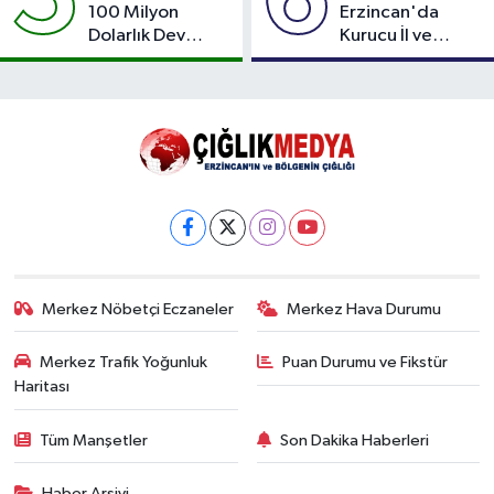
5
6
100 Milyon
Erzincan'da
Dolarlık Dev
Kurucu İl ve
Yatırım: Bin Kişiye
Merkez İlçe
İstihdam
Başkanlarını
Hedefleniyor
Açıkladı
Merkez Nöbetçi Eczaneler
Merkez Hava Durumu
Merkez Trafik Yoğunluk
Puan Durumu ve Fikstür
Haritası
Tüm Manşetler
Son Dakika Haberleri
Haber Arşivi