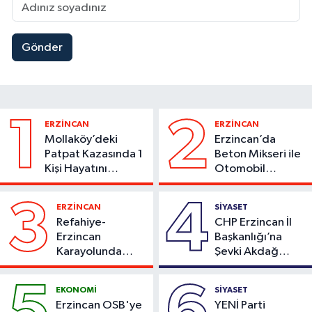
Gönder
1
2
ERZİNCAN
ERZİNCAN
Mollaköy’deki
Erzincan’da
Patpat Kazasında 1
Beton Mikseri ile
Kişi Hayatını
Otomobil
Kaybetti
Çarpıştı
3
4
ERZİNCAN
SİYASET
Refahiye-
CHP Erzincan İl
Erzincan
Başkanlığı’na
Karayolunda
Şevki Akdağ
Kaza: Otomobil
Atandı!
Şarampole Uçtu,
EKONOMİ
SİYASET
2 Kişi Yaralandı
Erzincan OSB'ye
YENİ Parti