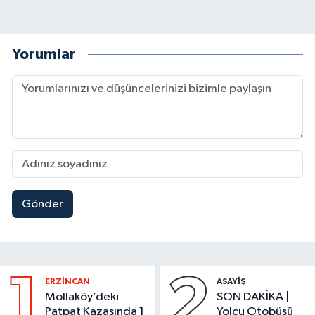
Yorumlar
Gönder
1
2
ERZİNCAN
ASAYİŞ
Mollaköy’deki
SON DAKİKA |
Patpat Kazasında 1
Yolcu Otobüsü