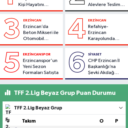
Kişi Hayatını
Alevlere Teslim
Kaybetti
Oldu
3
4
ERZİNCAN
ERZİNCAN
Erzincan’da
Refahiye-
Beton Mikseri ile
Erzincan
Otomobil
Karayolunda
Çarpıştı
Kaza: Otomobil
Şarampole Uçtu,
5
6
ERZİNCANSPOR
SİYASET
2 Kişi Yaralandı
Erzincanspor'un
CHP Erzincan İl
Yeni Sezon
Başkanlığı’na
Formaları Satışta
Şevki Akdağ
Atandı!
TFF 2.Lig Beyaz Grup Puan Durumu
TFF 2.Lig Beyaz Grup
#
Takım
O
P