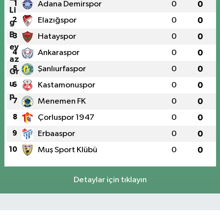
1
Adana Demirspor
0
0
2
Elazığspor
0
0
3
Hatayspor
0
0
4
Ankaraspor
0
0
5
Şanlıurfaspor
0
0
6
Kastamonuspor
0
0
7
Menemen FK
0
0
8
Çorluspor 1947
0
0
9
Erbaaspor
0
0
10
Muş Sport Klübü
0
0
Detaylar için tıklayın