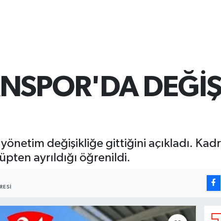
ANSPOR'DA DEĞİ
önetim değişikliğe gittiğini açıkladı. Ka
üpten ayrıldığı öğrenildi.
RESI