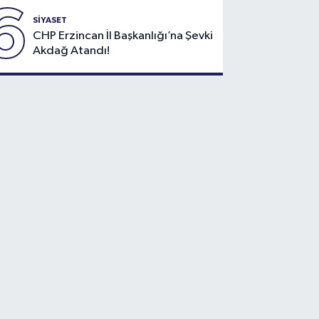
6
SİYASET
CHP Erzincan İl Başkanlığı’na Şevki
Akdağ Atandı!