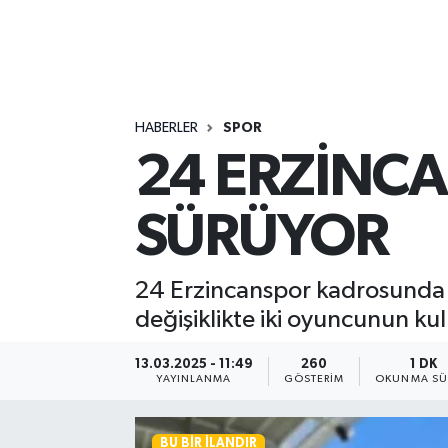
HABERLER
SPOR
24 ERZİNC
SÜRÜYOR
24 Erzincanspor kadrosunda y
değişiklikte iki oyuncunun kul
13.03.2025 - 11:49
260
1 DK
YAYINLANMA
GÖSTERIM
OKUNMA SÜ
BU BIR İLANDIR