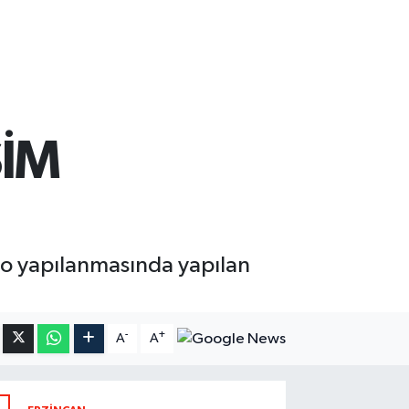
ŞİM
dro yapılanmasında yapılan
-
+
A
A