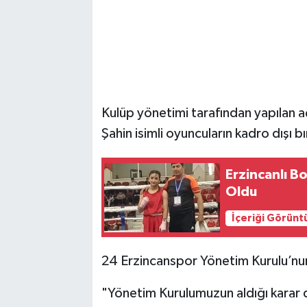
Kulüp yönetimi tarafından yapılan 
Şahin isimli oyuncuların kadro dışı bır
Erzincanlı B
Oldu
İçeriği Görünt
24 Erzincanspor Yönetim Kurulu’nun
"Yönetim Kurulumuzun aldığı karar 