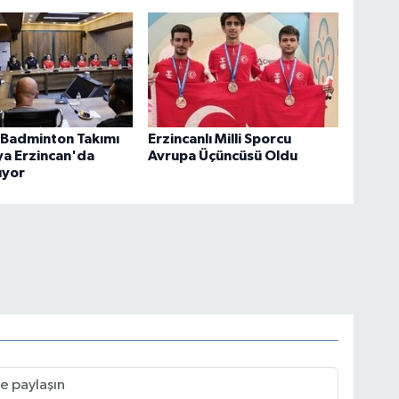
i Badminton Takımı
Erzincanlı Milli Sporcu
ya Erzincan'da
Avrupa Üçüncüsü Oldu
ıyor