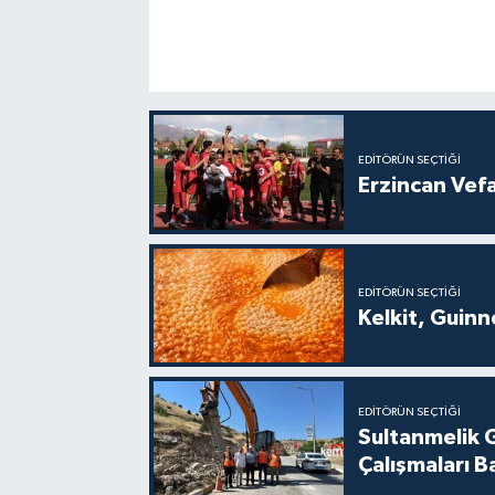
EDITÖRÜN SEÇTIĞI
Erzincan Vef
EDITÖRÜN SEÇTIĞI
Kelkit, Guin
EDITÖRÜN SEÇTIĞI
Sultanmelik 
Çalışmaları B