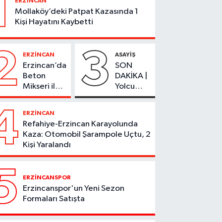
1
ERZİNCAN
Mollaköy’deki Patpat Kazasında 1
Kişi Hayatını Kaybetti
2
3
ERZİNCAN
ASAYİŞ
Erzincan’da
SON
Beton
DAKİKA |
Mikseri ile
Yolcu
Otomobil
Otobüsü
Çarpıştı
Alevlere
4
ERZİNCAN
Teslim
Refahiye-Erzincan Karayolunda
Oldu
Kaza: Otomobil Şarampole Uçtu, 2
Kişi Yaralandı
5
ERZİNCANSPOR
Erzincanspor'un Yeni Sezon
Formaları Satışta