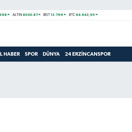
2398
6500.87
13.799
64.643,95
ALTIN
BİST
BTC
L HABER
SPOR
DÜNYA
24 ERZİNCANSPOR