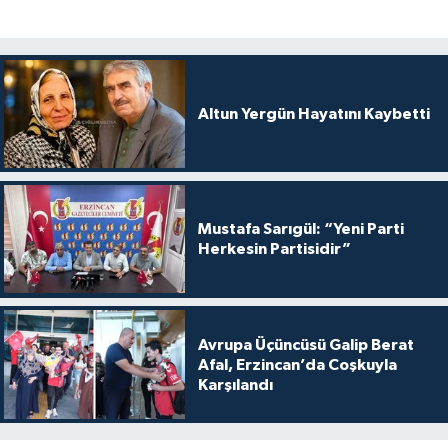
Altun Yergün Hayatını Kaybetti
Mustafa Sarıgül: “Yeni Parti
Herkesin Partisidir”
Avrupa Üçüncüsü Galip Berat
Afal, Erzincan’da Coşkuyla
Karşılandı