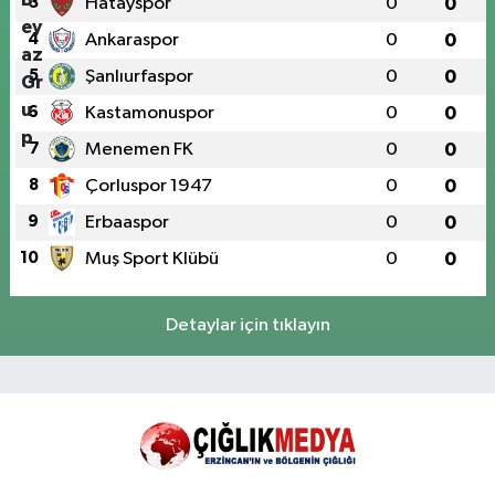
3
Hatayspor
0
0
4
Ankaraspor
0
0
5
Şanlıurfaspor
0
0
6
Kastamonuspor
0
0
7
Menemen FK
0
0
8
Çorluspor 1947
0
0
9
Erbaaspor
0
0
10
Muş Sport Klübü
0
0
Detaylar için tıklayın