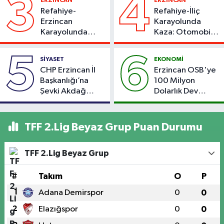
3
4
Refahiye-
Refahiye-İliç
Erzincan
Karayolunda
Karayolunda
Kaza: Otomobil
Kaza: Otomobil
Yoldan Çıktı, 6
Şarampole Uçtu,
Kişi Yaralandı
5
6
SİYASET
EKONOMİ
2 Kişi Yaralandı
CHP Erzincan İl
Erzincan OSB'ye
Başkanlığı’na
100 Milyon
Şevki Akdağ
Dolarlık Dev
Atandı!
Yatırım: Bin Kişiye
İstihdam
Hedefleniyor
TFF 2.Lig Beyaz Grup Puan Durumu
TFF 2.Lig Beyaz Grup
#
Takım
O
P
1
Adana Demirspor
0
0
2
Elazığspor
0
0