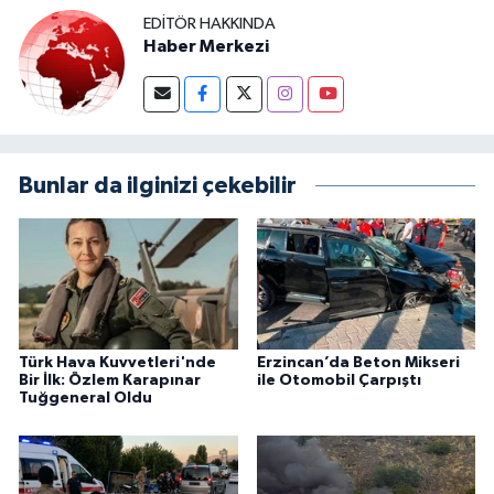
EDITÖR HAKKINDA
Haber Merkezi
Bunlar da ilginizi çekebilir
Türk Hava Kuvvetleri'nde
Erzincan’da Beton Mikseri
Bir İlk: Özlem Karapınar
ile Otomobil Çarpıştı
Tuğgeneral Oldu