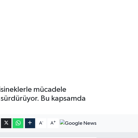
risineklerle mücadele
e sürdürüyor. Bu kapsamda
-
+
A
A