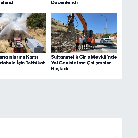
ralandı
Düzenlendi
ngınlarına Karşı
Sultanmelik Giriş Mevkii’nde
dahale İçin Tatbikat
Yol Genişletme Çalışmaları
Başladı