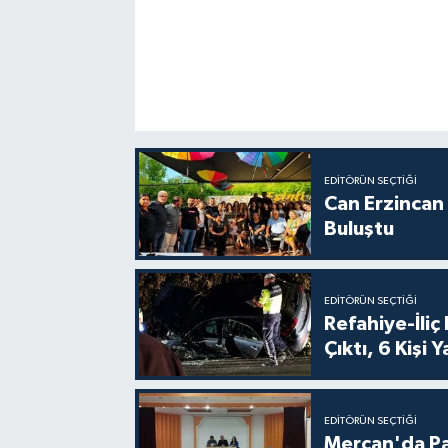
EDITÖRÜN SEÇTIĞI
Can Erzincan 
Buluştu
EDITÖRÜN SEÇTIĞI
Refahiye-İli
Çıktı, 6 Kişi 
EDITÖRÜN SEÇTIĞI
Mercan'da Pa