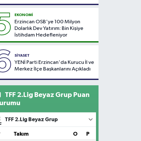
5
EKONOMİ
Erzincan OSB'ye 100 Milyon
Dolarlık Dev Yatırım: Bin Kişiye
İstihdam Hedefleniyor
6
SİYASET
YENİ Parti Erzincan'da Kurucu İl ve
Merkez İlçe Başkanlarını Açıkladı
TFF 2.Lig Beyaz Grup Puan
urumu
TFF 2.Lig Beyaz Grup
#
Takım
O
P