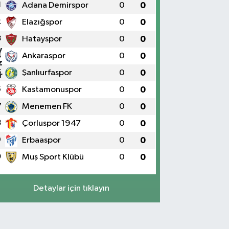
1
Adana Demirspor
0
0
2
Elazığspor
0
0
3
Hatayspor
0
0
4
Ankaraspor
0
0
5
Şanlıurfaspor
0
0
6
Kastamonuspor
0
0
7
Menemen FK
0
0
8
Çorluspor 1947
0
0
9
Erbaaspor
0
0
0
Muş Sport Klübü
0
0
Detaylar için tıklayın