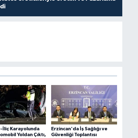
di
-İliç Karayolunda
Erzincan'da İş Sağlığı ve
omobil Yoldan Çıktı,
Güvenliği Toplantısı