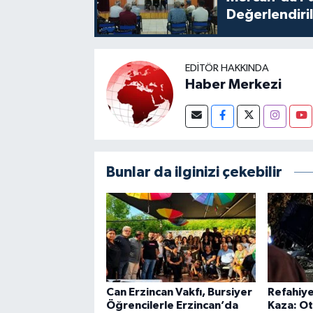
Değerlendiril
EDITÖR HAKKINDA
Haber Merkezi
Bunlar da ilginizi çekebilir
Can Erzincan Vakfı, Bursiyer
Refahiye
Öğrencilerle Erzincan’da
Kaza: Ot