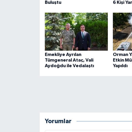
Buluştu
6 Kişi Ya
Emekliye Ayrılan
Orman Ya
Tümgeneral Ataç, Vali
Etkin Mü
Aydoğdu ile Vedalaştı
Yapıldı
Yorumlar