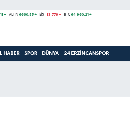
11
6660.55
13.779
64.960,21
ALTIN
BİST
BTC
L HABER
SPOR
DÜNYA
24 ERZİNCANSPOR