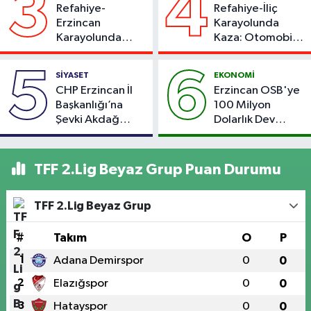
3
4
Refahiye-
Refahiye-İliç
Erzincan
Karayolunda
Karayolunda
Kaza: Otomobil
Kaza: Otomobil
Yoldan Çıktı, 6
Şarampole Uçtu,
Kişi Yaralandı
5
6
SİYASET
EKONOMİ
2 Kişi Yaralandı
CHP Erzincan İl
Erzincan OSB'ye
Başkanlığı’na
100 Milyon
Şevki Akdağ
Dolarlık Dev
Atandı!
Yatırım: Bin Kişiye
İstihdam
Hedefleniyor
TFF 2.Lig Beyaz Grup Puan Durumu
TFF 2.Lig Beyaz Grup
#
Takım
O
P
1
Adana Demirspor
0
0
2
Elazığspor
0
0
3
Hatayspor
0
0