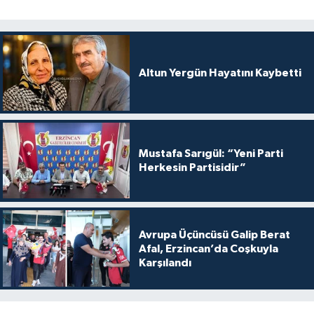
Altun Yergün Hayatını Kaybetti
Mustafa Sarıgül: “Yeni Parti
Herkesin Partisidir”
Avrupa Üçüncüsü Galip Berat
Afal, Erzincan’da Coşkuyla
Karşılandı