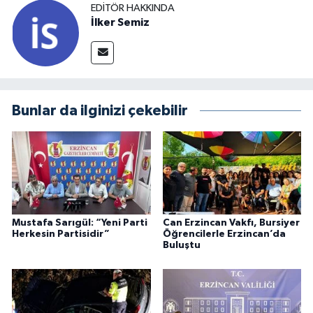
EDITÖR HAKKINDA
İlker Semiz
Bunlar da ilginizi çekebilir
Mustafa Sarıgül: “Yeni Parti
Can Erzincan Vakfı, Bursiyer
Herkesin Partisidir”
Öğrencilerle Erzincan’da
Buluştu