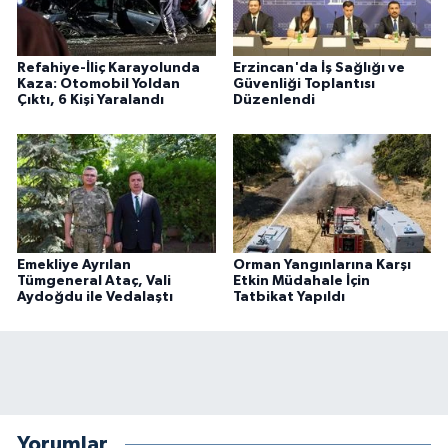
Refahiye-İliç Karayolunda
Erzincan'da İş Sağlığı ve
Kaza: Otomobil Yoldan
Güvenliği Toplantısı
Çıktı, 6 Kişi Yaralandı
Düzenlendi
Emekliye Ayrılan
Orman Yangınlarına Karşı
Tümgeneral Ataç, Vali
Etkin Müdahale İçin
Aydoğdu ile Vedalaştı
Tatbikat Yapıldı
Yorumlar