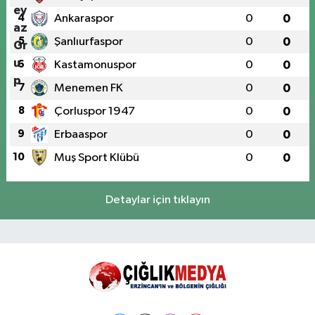
4
Ankaraspor
0
0
5
Şanlıurfaspor
0
0
6
Kastamonuspor
0
0
7
Menemen FK
0
0
8
Çorluspor 1947
0
0
9
Erbaaspor
0
0
10
Muş Sport Klübü
0
0
Detaylar için tıklayın