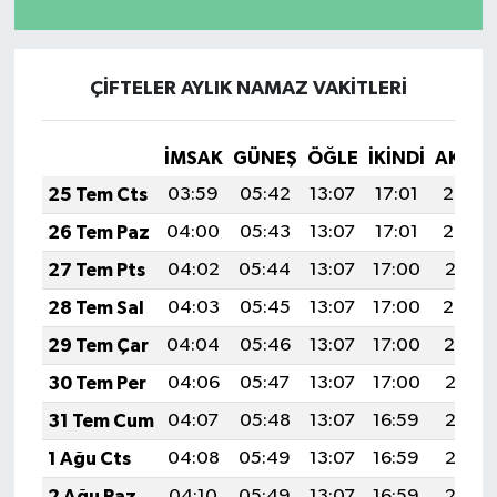
ÇİFTELER AYLIK NAMAZ VAKITLERI
İMSAK
GÜNEŞ
ÖĞLE
İKINDI
AKŞA
25 Tem Cts
03:59
05:42
13:07
17:01
20:23
26 Tem Paz
04:00
05:43
13:07
17:01
20:22
27 Tem Pts
04:02
05:44
13:07
17:00
20:21
28 Tem Sal
04:03
05:45
13:07
17:00
20:20
29 Tem Çar
04:04
05:46
13:07
17:00
20:19
30 Tem Per
04:06
05:47
13:07
17:00
20:18
31 Tem Cum
04:07
05:48
13:07
16:59
20:17
1 Ağu Cts
04:08
05:49
13:07
16:59
20:16
2 Ağu Paz
04:10
05:49
13:07
16:59
20:15