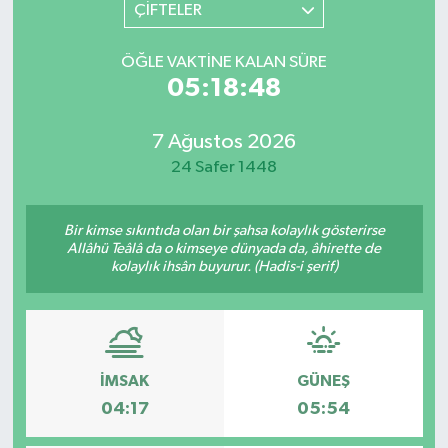
ÇİFTELER
ÖĞLE VAKTINE KALAN SÜRE
05:18:48
7 Ağustos 2026
24 Safer 1448
Bir kimse sıkıntıda olan bir şahsa kolaylık gösterirse
Allâhü Teâlâ da o kimseye dünyada da, âhirette de
kolaylık ihsân buyurur. (Hadis-i şerif)
İMSAK
GÜNEŞ
04:17
05:54