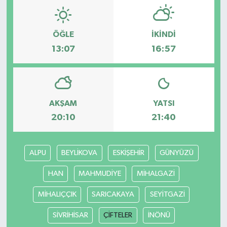
ÖĞLE
İKINDI
13:07
16:57
AKŞAM
YATSI
20:10
21:40
ALPU
BEYLİKOVA
ESKİŞEHİR
GÜNYÜZÜ
HAN
MAHMUDİYE
MİHALGAZİ
MİHALIÇÇIK
SARICAKAYA
SEYİTGAZİ
SİVRİHİSAR
ÇİFTELER
İNÖNÜ