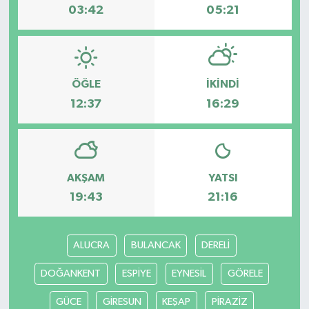
03:42
05:21
ÖĞLE
İKINDI
12:37
16:29
AKŞAM
YATSI
19:43
21:16
ALUCRA
BULANCAK
DERELİ
DOĞANKENT
ESPİYE
EYNESİL
GÖRELE
GÜCE
GİRESUN
KEŞAP
PİRAZİZ