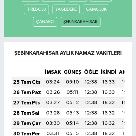
TİREBOLU
YAĞLIDERE
ÇAMOLUK
ÇANAKÇI
ŞEBİNKARAHİSAR
ŞEBİNKARAHİSAR AYLIK NAMAZ VAKITLERI
İMSAK
GÜNEŞ
ÖĞLE
İKINDI
AKŞA
25 Tem Cts
03:24
05:10
12:38
16:33
19:55
26 Tem Paz
03:26
05:11
12:38
16:33
19:55
27 Tem Pts
03:27
05:12
12:38
16:32
19:54
28 Tem Sal
03:28
05:13
12:38
16:32
19:53
29 Tem Çar
03:30
05:14
12:38
16:32
19:52
30 Tem Per
03:31
05:15
12:38
16:32
19:51