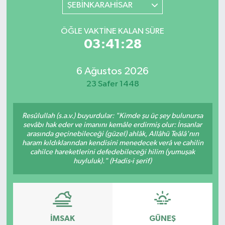
ŞEBİNKARAHİSAR
ÖĞLE VAKTINE KALAN SÜRE
03:41:28
6 Ağustos 2026
23 Safer 1448
Resûlullah (s.a.v.) buyurdular: "Kimde şu üç şey bulunursa
sevâbı hak eder ve imanını kemâle erdirmiş olur: İnsanlar
arasında geçinebileceği (güzel) ahlâk, Allâhü Teâlâ'nın
haram kıldıklarından kendisini menedecek verâ ve cahilin
cahilce hareketlerini defedebileceği hilim (yumuşak
huyluluk)." (Hadis-i şerif)
İMSAK
GÜNEŞ