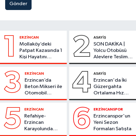
Gönder
1
2
ERZİNCAN
ASAYİŞ
Mollaköy’deki
SON DAKİKA |
Patpat Kazasında 1
Yolcu Otobüsü
Kişi Hayatını
Alevlere Teslim
Kaybetti
Oldu
3
4
ERZİNCAN
ASAYİŞ
Erzincan’da
Erzincan'da İki
Beton Mikseri ile
Güzergahta
Otomobil
Ortalama Hız
Çarpıştı
Denetimi 1
Ağustos'ta
5
6
ERZİNCAN
ERZİNCANSPOR
Başlıyor
Refahiye-
Erzincanspor'un
Erzincan
Yeni Sezon
Karayolunda
Formaları Satışta
Kaza: Otomobil