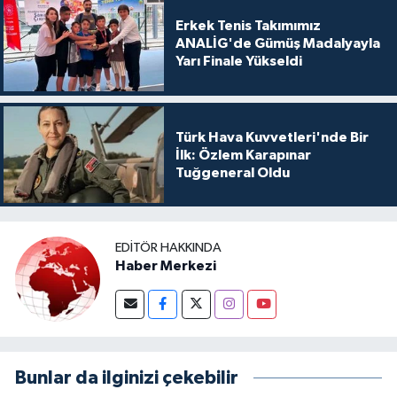
Erkek Tenis Takımımız
ANALİG'de Gümüş Madalyayla
Yarı Finale Yükseldi
Türk Hava Kuvvetleri'nde Bir
İlk: Özlem Karapınar
Tuğgeneral Oldu
EDITÖR HAKKINDA
Haber Merkezi
Bunlar da ilginizi çekebilir