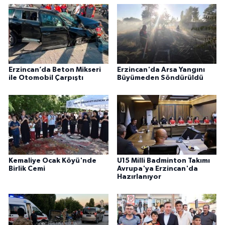
Erzincan’da Beton Mikseri
Erzincan'da Arsa Yangını
ile Otomobil Çarpıştı
Büyümeden Söndürüldü
Kemaliye Ocak Köyü'nde
U15 Milli Badminton Takımı
Birlik Cemi
Avrupa'ya Erzincan'da
Hazırlanıyor